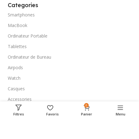
Categories
Smartphones
MacBook
Ordinateur Portable
Tablettes
Ordinateur de Bureau
Airpods
Watch
Casques
Accessories
0
Menu
Filtres
Favoris
Panier
Menu
Accueil
Boutique